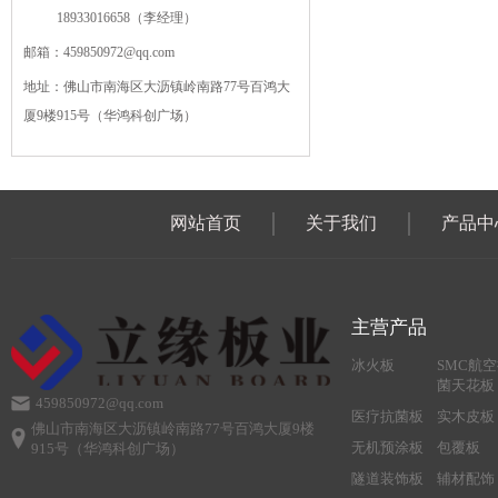
18933016658（李经理）
邮箱：459850972@qq.com
地址：佛山市南海区大沥镇岭南路77号百鸿大
厦9楼915号（华鸿科创广场）
网站首页
关于我们
产品中
主营产品
冰火板
SMC航
菌天花板
459850972@qq.com
医疗抗菌板
实木皮板
佛山市南海区大沥镇岭南路77号百鸿大厦9楼
无机预涂板
包覆板
915号（华鸿科创广场）
隧道装饰板
辅材配饰