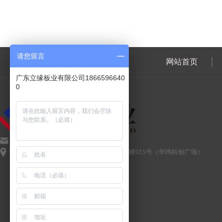
请您留言
网站首页
广东立缘板业有限公司1866596640
0
459850972@qq.com
佛山市南海区大沥镇岭南路77号百鸿大厦9楼915号（华鸿科创广场）