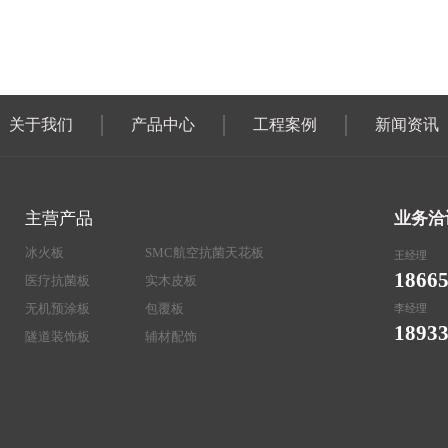
关于我们
产品中心
工程案例
新闻资讯
主营产品
业务洽
冰火板
SMC航空抗菌天花板
王经理
1866
医疗抗菌板
实木皮板
无机预涂板
包覆板
李经理
1893
隧道装饰板
辅材配饰