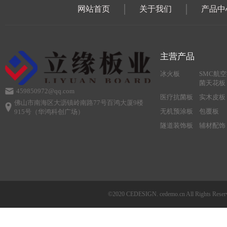
网站首页
关于我们
产品中
主营产品
冰火板
SMC航
菌天花板
459850972@qq.com
医疗抗菌板
实木皮板
佛山市南海区大沥镇岭南路77号百鸿大厦9楼
无机预涂板
包覆板
915号（华鸿科创广场）
隧道装饰板
辅材配饰
©2020 CEDESIGN. cedemo.cn All Righ