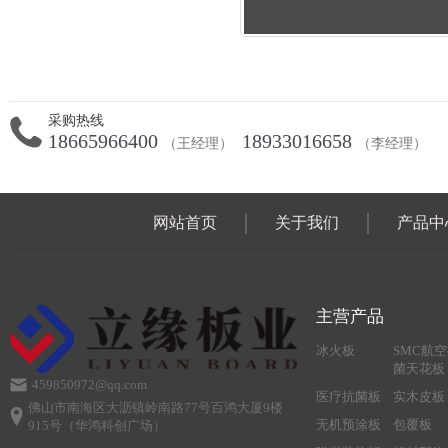
采购热线
18665966400
18933016658
（王经理）
（李经理）
网站首页
关于我们
产品中
主营产品
冰火板
SMC航
菌天花板
459850972@qq.com
医疗抗菌板
实木皮板
佛山市南海区大沥镇岭南路77号百鸿大厦9楼
无机预涂板
包覆板
915号（华鸿科创广场）