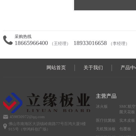
采购热线
18665966400
18933016658
（王经理）
（李经理）
网站首页
关于我们
产品中
主营产品
冰火板
SMC航
菌天花板
459850972@qq.com
医疗抗菌板
实木皮板
佛山市南海区大沥镇岭南路77号百鸿大厦9楼
无机预涂板
包覆板
915号（华鸿科创广场）